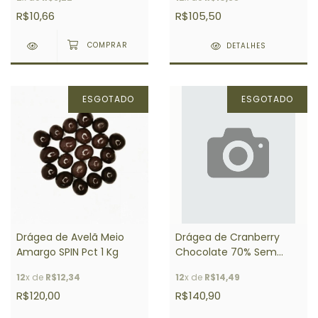
R$10,66
R$105,50
DETALHES
ESGOTADO
ESGOTADO
Drágea de Avelã Meio
Drágea de Cranberry
Amargo SPIN Pct 1 Kg
Chocolate 70% Sem
Açúcar SPIN Pct 1 Kg
12
x de
R$12,34
12
x de
R$14,49
R$120,00
R$140,90