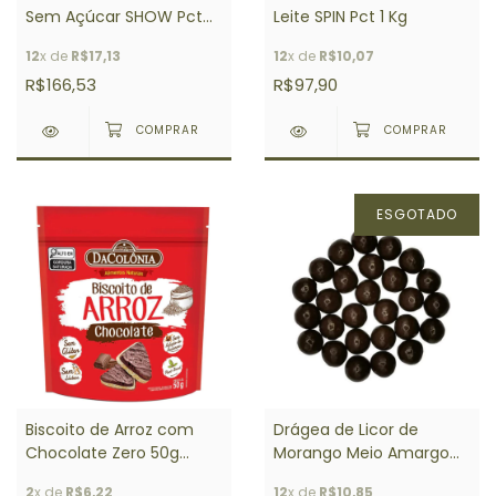
Sem Açúcar SHOW Pct
Leite SPIN Pct 1 Kg
1,05 Kg
12
x de
R$17,13
12
x de
R$10,07
R$166,53
R$97,90
ESGOTADO
Biscoito de Arroz com
Drágea de Licor de
Chocolate Zero 50g
Morango Meio Amargo
DACOLONIA
SPIN Pct 1 Kg
2
x de
R$6,22
12
x de
R$10,85