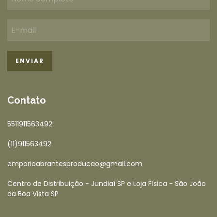
Contato
5511911563492
(11)911563492
emporioabrantesproducao@gmail.com
Centro de Distribuição - Jundiaí SP e Loja Física - São João
da Boa Vista SP