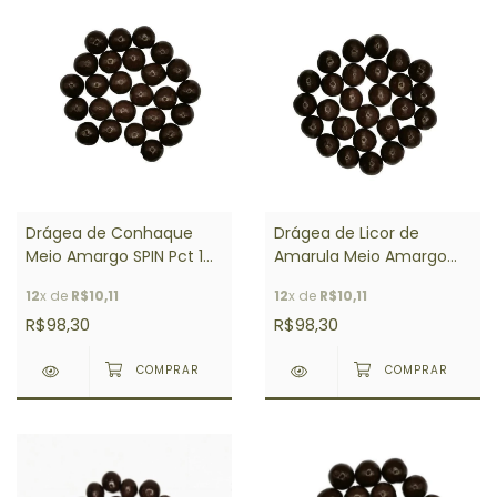
Drágea de Conhaque
Drágea de Licor de
Meio Amargo SPIN Pct 1
Amarula Meio Amargo
Kg
SPIN Pct 1 Kg
12
x de
R$10,11
12
x de
R$10,11
R$98,30
R$98,30