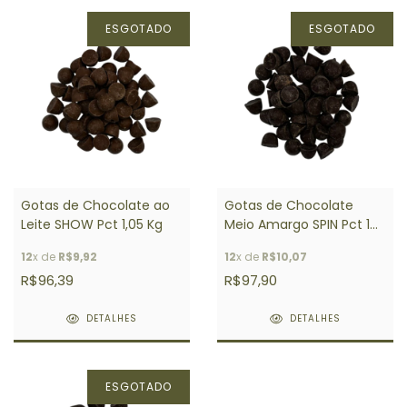
ESGOTADO
ESGOTADO
Gotas de Chocolate ao
Gotas de Chocolate
Leite SHOW Pct 1,05 Kg
Meio Amargo SPIN Pct 1
Kg
12
x de
R$9,92
12
x de
R$10,07
R$96,39
R$97,90
DETALHES
DETALHES
ESGOTADO