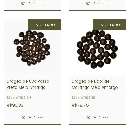
DETALHES
DETALHES
ESGOTADO
ESGOTADO
Drágea de Uva Passa
Drágea de Licor de
Preta Meio Amargo
Morango Meio Amargo
SHOW Pct 1,05 Kg
SHOW Pct 1,05 Kg
12
x de
R$9,34
12
x de
R$8,10
R$90,83
R$78,75
DETALHES
DETALHES