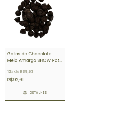
Gotas de Chocolate
Meio Amargo SHOW Pct
1,05 Kg
12
x de
R$9,53
R$92,61
DETALHES