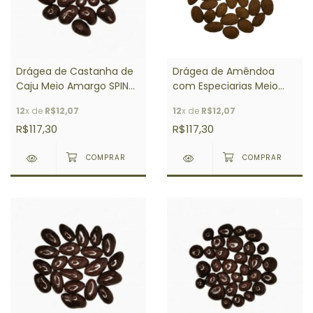
Drágea de Castanha de
Drágea de Amêndoa
Caju Meio Amargo SPIN
com Especiarias Meio
Pct 1 Kg
Amargo SPIN Pct 1 Kg
12
x de
R$12,07
12
x de
R$12,07
R$117,30
R$117,30