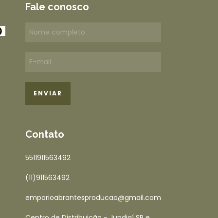
Fale conosco
Contato
5511911563492
(11)911563492
emporioabrantesproducao@gmail.com
Centro de Distribuição - Jundiaí SP e