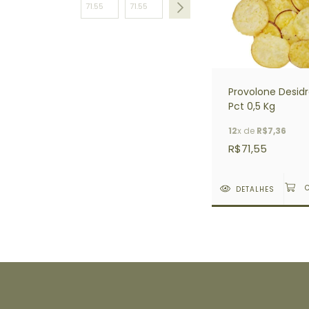
Provolone Desid
Pct 0,5 Kg
12
x de
R$7,36
R$71,55
DETALHES