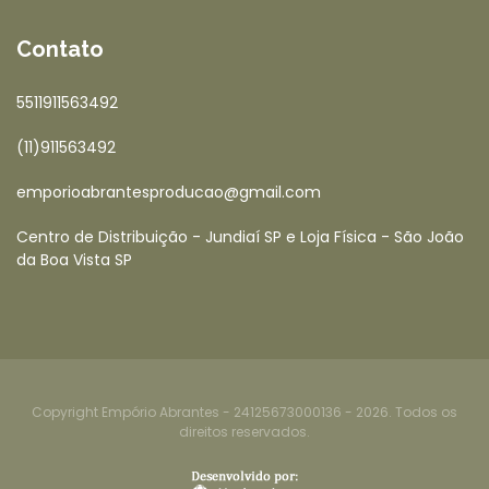
Contato
5511911563492
(11)911563492
emporioabrantesproducao@gmail.com
Centro de Distribuição - Jundiaí SP e Loja Física - São João
da Boa Vista SP
Copyright Empório Abrantes - 24125673000136 - 2026. Todos os
direitos reservados.