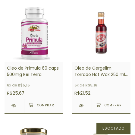
Óleo de Prímula 60 caps
Óleo de Gergelim
500mg Rei Terra
Torrado Hot Wok 250 ml
- Sésamo Real
6
x de
R$5,15
5
x de
R$5,16
R$25,67
R$21,52
ESGOTADO