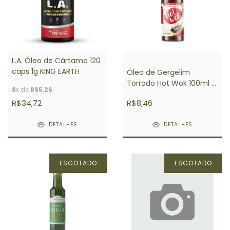
L.A. Óleo de Cártamo 120
caps 1g KING EARTH
Óleo de Gergelim
Torrado Hot Wok 100ml -
8
x de
R$5,26
Sésamo Real
R$34,72
R$8,46
DETALHES
DETALHES
ESGOTADO
ESGOTADO