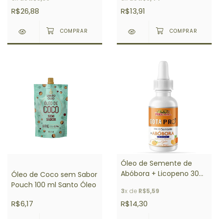
R$26,88
R$13,91
Óleo de Semente de
Abóbora + Licopeno 30
Óleo de Coco sem Sabor
ml Rei Terra
Pouch 100 ml Santo Óleo
3
x de
R$5,59
R$6,17
R$14,30