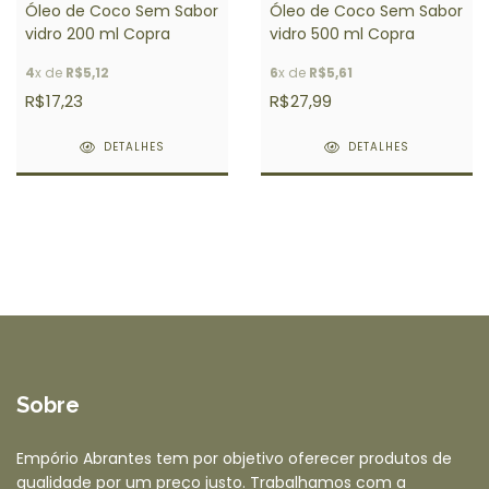
Óleo de Coco Sem Sabor
Óleo de Coco Sem Sabor
vidro 200 ml Copra
vidro 500 ml Copra
4
x de
R$5,12
6
x de
R$5,61
R$17,23
R$27,99
DETALHES
DETALHES
Sobre
Empório Abrantes tem por objetivo oferecer produtos de
qualidade por um preço justo. Trabalhamos com a