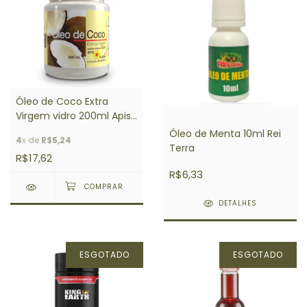
Óleo de Coco Extra
Virgem vidro 200ml Apis
Flora
Óleo de Menta 10ml Rei
4
x de
R$5,24
Terra
R$17,62
R$6,33
DETALHES
ESGOTADO
ESGOTADO