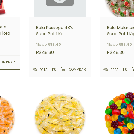
re e
Bala Pêssego 43%
Bala Melanc
Flora
Suco Pct 1 Kg
Suco Pct 1 K
11
x de
R$5,40
11
x de
R$5,40
R$48,30
R$48,30
DETALHES
DETALHES