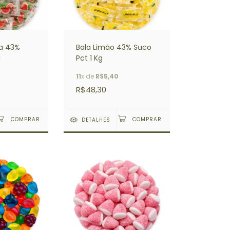
ia 43%
Bala Limão 43% Suco
g
Pct 1 Kg
11
x de
R$5,40
R$48,30
DETALHES