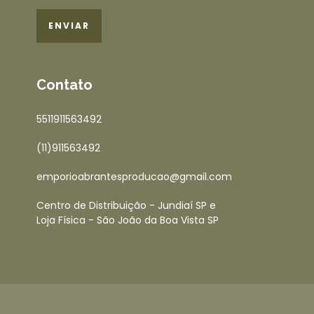
Contato
5511911563492
(11)911563492
emporioabrantesproducao@gmail.com
Centro de Distribuição - Jundiaí SP e
Loja Física - São João da Boa Vista SP