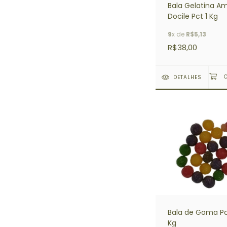
Bala Gelatina A
Docile Pct 1 Kg
9
x de
R$5,13
R$38,00
DETALHES
Bala de Goma Pc
Kg