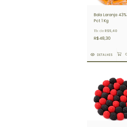
Bala Laranja 43
Pct 1 Kg
11
x de
R$5,40
R$48,30
DETALHES