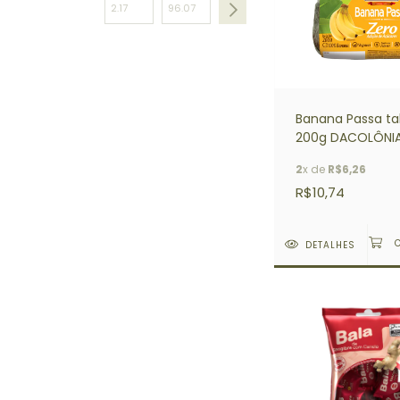
Banana Passa ta
200g DACOLÔNI
2
x de
R$6,26
R$10,74
DETALHES