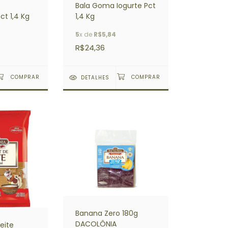
Bala Goma Iogurte Pct
ct 1,4 Kg
1,4 Kg
5
x de
R$5,84
R$24,36
DETALHES
Banana Zero 180g
DACOLÔNIA
eite