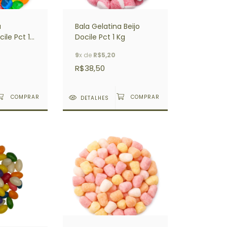
a
Bala Gelatina Beijo
ile Pct 1
Docile Pct 1 Kg
9
x de
R$5,20
R$38,50
DETALHES