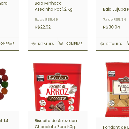
mora
Bala Minhoca
Azedinha Pct 1,2 Kg
Bala Jujuba P
5
x de
R$5,49
7
x de
R$5,34
R$22,92
R$30,94
DETALHES
DETALHES
t 1,4
Biscoito de Arroz com
Chocolate Zero 50g
Fondant de L