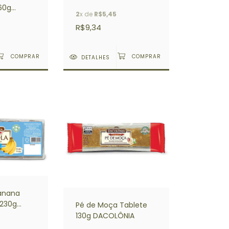
160g
2
x de
R$5,45
R$9,34
DETALHES
Banana
 230g
Pé de Moça Tablete
130g DACOLÔNIA