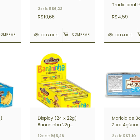
DACOLONIA
Tradicional 
2
x de
R$6,22
DACOLÔNIA
R$10,66
R$4,59
DETALHES
DETALHES
g)
Display (24 x 22g)
Mariola de 
Bananinha 22g
Zero Açúcar
r 25g
DACOLÔNIA
DACOLÔNIA
12
x de
R$5,28
2
x de
R$7,10