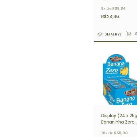
5
x de
R$5,84
R$24,36
DETALHES
Display (24 x 25
Bananinha Zero
Adição de Açúca
10
x de
R$5,00
DACOLÔNIA