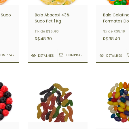
% Suco
Bala Abacaxi 43%
Bala Gelatin
Suco Pct 1 Kg
Formatos Doc
Kg
11
x de
R$5,40
9
x de
R$5,19
R$48,30
R$38,40
DETALHES
DETALHES