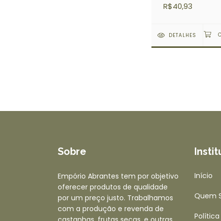
R$40,93
DETALHES
Sobre
Insti
Início
Empório Abrantes tem por objetivo
oferecer produtos de qualidade
Quem 
por um preço justo. Trabalhamos
com a produção e revenda de
Polític
castanhas, frutas secas, e outras