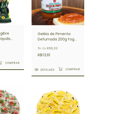
gibre
Geléia de Pimenta
ópolis
Defumada 200g Fogo
is Flora
Mineiro
3
x de
R$5,32
R$13,61
DETALHES