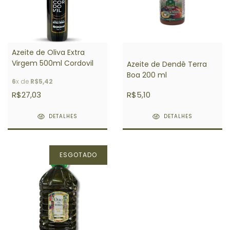
Azeite de Oliva Extra
Virgem 500ml Cordovil
Azeite de Dendê Terra
Boa 200 ml
6
x de
R$5,42
R$27,03
R$5,10
DETALHES
DETALHES
ESGOTADO