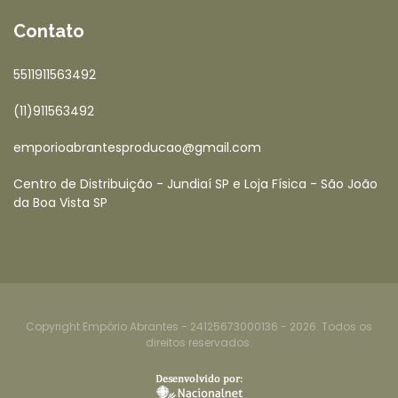
Contato
5511911563492
(11)911563492
emporioabrantesproducao@gmail.com
Centro de Distribuição - Jundiaí SP e Loja Física - São João
da Boa Vista SP
Copyright Empório Abrantes - 24125673000136 - 2026. Todos os
direitos reservados.