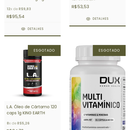
60 gomas
R$53,53
12
x de
R$9,83
R$95,54
DETALHES
DETALHES
ESGOTADO
ESGOTADO
L.A. Óleo de Cártamo 120
caps 1g KING EARTH
8
x de
R$5,26