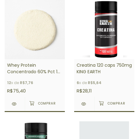
Whey Protein
Creatina 120 caps 750mg
Concentrado 60% Pct 1
KING EARTH
Kg
12
x de
R$7,76
6
x de
R$5,64
R$75,40
R$28,11