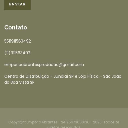
Contato
5511911563492
(11)911563492
emporioabrantesproducao@gmail.com
Centro de Distribuição - Jundiaí SP e Loja Física - São João
da Boa Vista SP
Copyright Empório Abrantes - 24125673000136 - 2026. Todos os
direitos reservados.