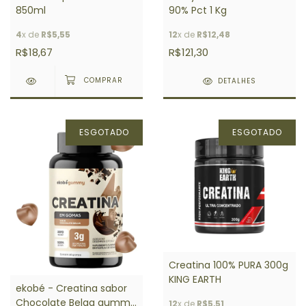
850ml
90% Pct 1 Kg
4
x de
R$5,55
12
x de
R$12,48
R$18,67
R$121,30
DETALHES
ESGOTADO
ESGOTADO
Creatina 100% PURA 300g
KING EARTH
ekobé - Creatina sabor
Chocolate Belga gummy
12
x de
R$5,51