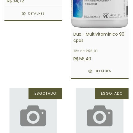
R$34,72
DETALHES
Dux - Multivitamínico 90
cpas
12
x de
R$6,01
R$58,40
DETALHES
ESGOTADO
ESGOTADO