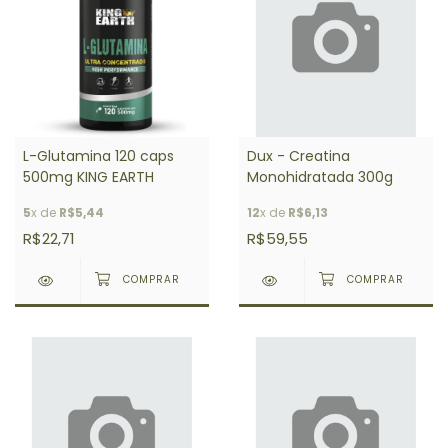
L-Glutamina 120 caps
Dux - Creatina
500mg KING EARTH
Monohidratada 300g
5
x de
R$5,44
12
x de
R$6,13
R$22,71
R$59,55