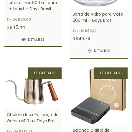
Leiteira Inox 600 ml para
Latte Art – Days Brasil
Jarra de Vidro para Café
11
x de
R$5,08
500 ml – Days Brasil
R$45,44
12
x de
R$5,12
R$49,74
DETALHES
DETALHES
ESGOTADO
ESGOTADO
Chaleira Inox Pescoço de
Ganso 600 ml Days Brasil
Balança Digital de
12
x de
R$13,31