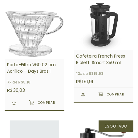
Cafeteira French Press
Bialetti Smart 350 ml
Porta-Filtro V60 02 em
Acrílico – Days Brasil
12
x de
R$15,63
R$151,91
7
x de
R$5,18
R$30,03
ESGOTADO