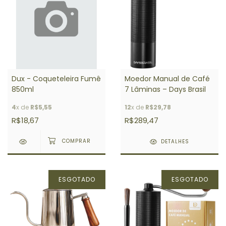
Dux - Coqueteleira Fumê
Moedor Manual de Café
850ml
7 Lâminas – Days Brasil
4
x de
R$5,55
12
x de
R$29,78
R$18,67
R$289,47
DETALHES
ESGOTADO
ESGOTADO