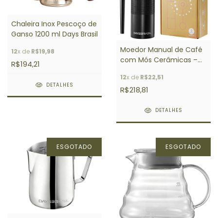
Chaleira Inox Pescoço de
Ganso 1200 ml Days Brasil
Moedor Manual de Café
12
x de
R$19,98
com Mós Cerâmicas –
R$194,21
Days Brasil
12
x de
R$22,51
DETALHES
R$218,81
DETALHES
ESGOTADO
ESGOTADO