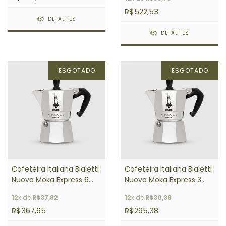
R$522,53
DETALHES
DETALHES
ESGOTADO
ESGOTADO
Cafeteira Italiana Bialetti
Cafeteira Italiana Bialetti
Nuova Moka Express 6
Nuova Moka Express 3
Xícaras
Xícaras
12
x de
R$37,82
12
x de
R$30,38
R$367,65
R$295,38