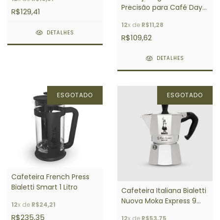
Precisão para Café Days
R$129,41
Brasil
12
x de
R$11,28
DETALHES
R$109,62
DETALHES
ESGOTADO
ESGOTADO
Cafeteira French Press
Bialetti Smart 1 Litro
Cafeteira Italiana Bialetti
Nuova Moka Express 9
12
x de
R$24,21
Xícaras
R$235,35
12
x de
R$53,75